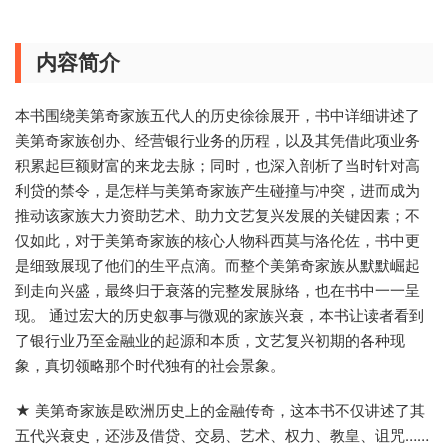
内容简介
本书围绕美第奇家族五代人的历史徐徐展开，书中详细讲述了
美第奇家族创办、经营银行业务的历程，以及其凭借此项业务
积累起巨额财富的来龙去脉；同时，也深入剖析了当时针对高
利贷的禁令，是怎样与美第奇家族产生碰撞与冲突，进而成为
推动该家族大力资助艺术、助力文艺复兴发展的关键因素；不
仅如此，对于美第奇家族的核心人物科西莫与洛伦佐，书中更
是细致展现了他们的生平点滴。而整个美第奇家族从默默崛起
到走向兴盛，最终归于衰落的完整发展脉络，也在书中一一呈
现。 通过宏大的历史叙事与微观的家族兴衰，本书让读者看到
了银行业乃至金融业的起源和本质，文艺复兴初期的各种现
象，真切领略那个时代独有的社会景象。
★ 美第奇家族是欧洲历史上的金融传奇，这本书不仅讲述了其
五代兴衰史，还涉及借贷、交易、艺术、权力、教皇、诅咒……