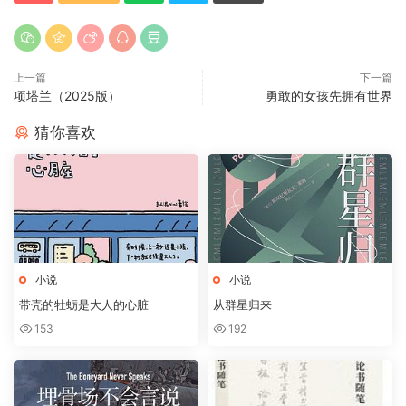
上一篇
下一篇
项塔兰（2025版）
勇敢的女孩先拥有世界
猜你喜欢
小说
小说
带壳的牡蛎是大人的心脏
从群星归来
153
192