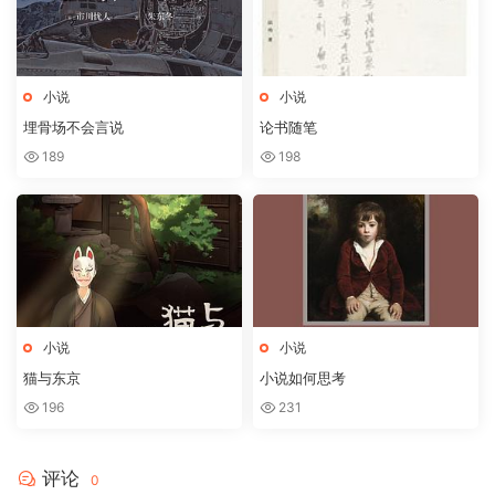
小说
小说
埋骨场不会言说
论书随笔
189
198
小说
小说
猫与东京
小说如何思考
196
231
评论
0