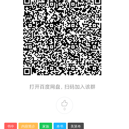
0
书中
内容简介
家族
本书
美第奇