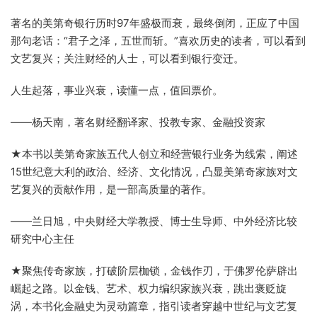
著名的美第奇银行历时97年盛极而衰，最终倒闭，正应了中国
那句老话：“君子之泽，五世而斩。”喜欢历史的读者，可以看到
文艺复兴；关注财经的人士，可以看到银行变迁。
人生起落，事业兴衰，读懂一点，值回票价。
——杨天南，著名财经翻译家、投教专家、金融投资家
★本书以美第奇家族五代人创立和经营银行业务为线索，阐述
15世纪意大利的政治、经济、文化情况，凸显美第奇家族对文
艺复兴的贡献作用，是一部高质量的著作。
——兰日旭，中央财经大学教授、博士生导师、中外经济比较
研究中心主任
★聚焦传奇家族，打破阶层枷锁，金钱作刃，于佛罗伦萨辟出
崛起之路。以金钱、艺术、权力编织家族兴衰，跳出褒贬旋
涡，本书化金融史为灵动篇章，指引读者穿越中世纪与文艺复