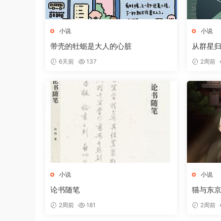
小说
小说
带壳的牡蛎是大人的心脏
从群星
6天前
137
2周前
小说
小说
论书随笔
猫与东
2周前
181
2周前