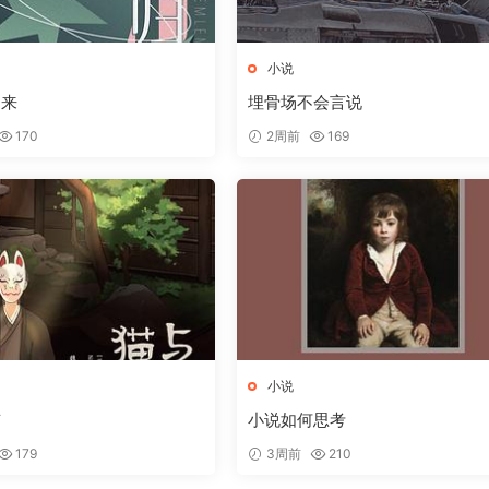
小说
归来
埋骨场不会言说
170
2周前
169
小说
京
小说如何思考
179
3周前
210