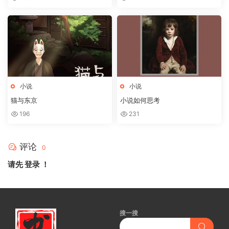
小说
小说
猫与东京
小说如何思考
196
231
评论
0
请先
登录
！
搜一搜