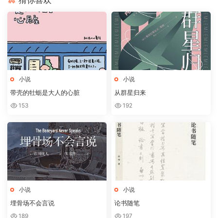
小说
小说
带壳的牡蛎是大人的心脏
从群星归来
153
192
小说
小说
埋骨场不会言说
论书随笔
189
197