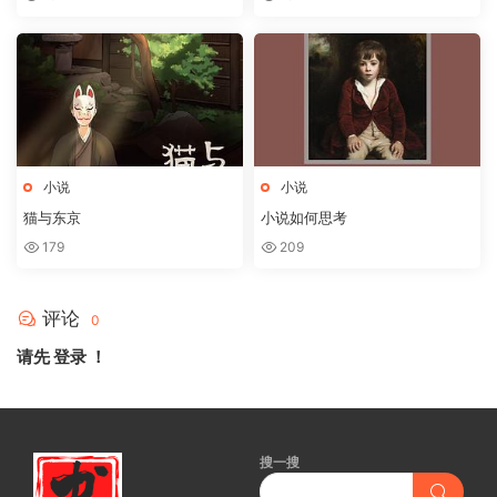
小说
小说
猫与东京
小说如何思考
179
209
评论
0
请先
登录
！
搜一搜