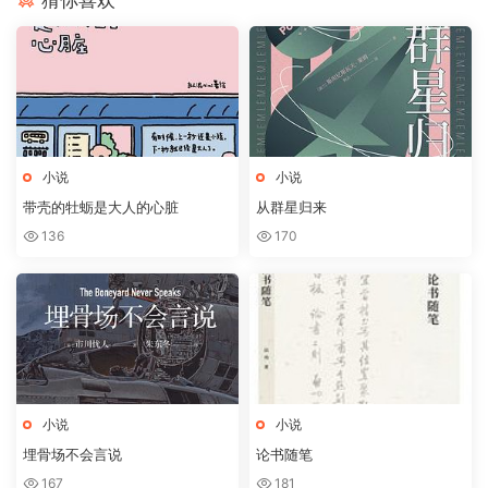
小说
小说
带壳的牡蛎是大人的心脏
从群星归来
136
170
小说
小说
埋骨场不会言说
论书随笔
167
181