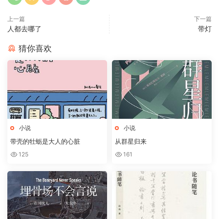
上一篇
下一篇
人都去哪了
带灯
猜你喜欢
小说
小说
带壳的牡蛎是大人的心脏
从群星归来
125
161