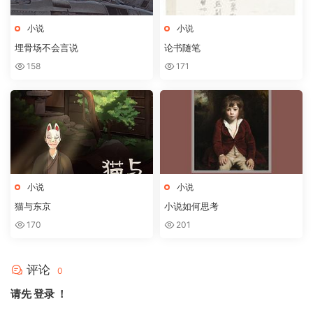
小说
小说
埋骨场不会言说
论书随笔
158
171
小说
小说
猫与东京
小说如何思考
170
201
评论
0
请先
登录
！