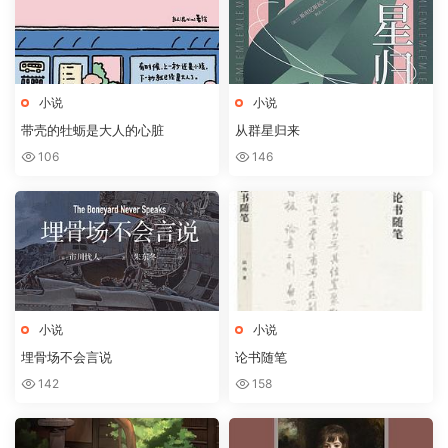
小说
小说
带壳的牡蛎是大人的心脏
从群星归来
106
146
小说
小说
埋骨场不会言说
论书随笔
142
158