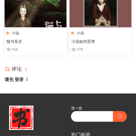
小说
小说
猫与东京
小说如何思考
154
179
评论
0
请先
登录
！
搜一搜
热门标签