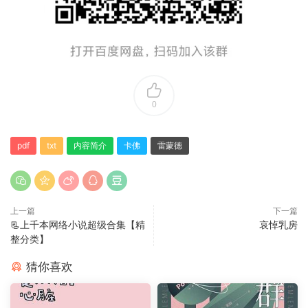
0
pdf
txt
内容简介
卡佛
雷蒙德
上一篇
下一篇
📃上千本网络小说超级合集【精
哀悼乳房
整分类】
猜你喜欢