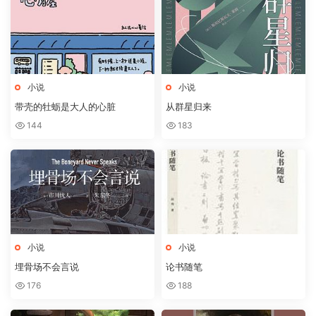
小说
小说
带壳的牡蛎是大人的心脏
从群星归来
144
183
小说
小说
埋骨场不会言说
论书随笔
176
188