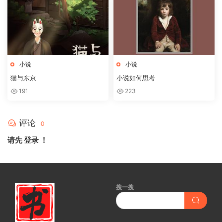
小说
小说
猫与东京
小说如何思考
191
223
评论
0
请先
登录
！
搜一搜