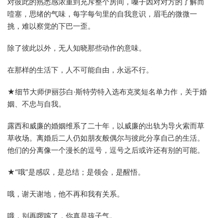
对彼此的熟悉感浓重到充斥整个房间，嗓子因对对方的了解而
噎塞，思绪的气味，每字每句里的自我意识，眉毛的微微一
挑，难以察觉的下巴一歪。
除了彼此以外，无人知晓那些动作的意味。
在那样的生活下，人不可能自由，永远不行。
★细节大师伊丽莎白·斯特劳特入选布克奖短名单力作，关于婚
姻、不忠与自我。
露西和威廉的婚姻维系了二十年，以威廉的出轨为导火索而草
草收场。离婚后二人仍如朋友般偶尔与彼此分享自己的生活。
他们的分离像一个漫长的逗号，逗号之后或许还有别的可能。
★“哦”是感叹，是总结；是领会，是醒悟。
哦，谢天谢地，他不再和我有关系。
哦，别再啰嗦了，你真是孩子气。