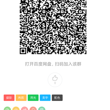
0
摄影
构图
用光
美学
配色