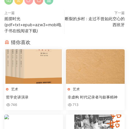
上一篇
下一篇
摇摆时光
断裂的乡村 : 走过不曾如此空心的
(pdf+txt+epub+azw3+mobi电
西班牙
子书在线阅读下载)
猜你喜欢
艺术
艺术
哲学史讲演录
非虚构 时代记录者与叙事精神
746
713