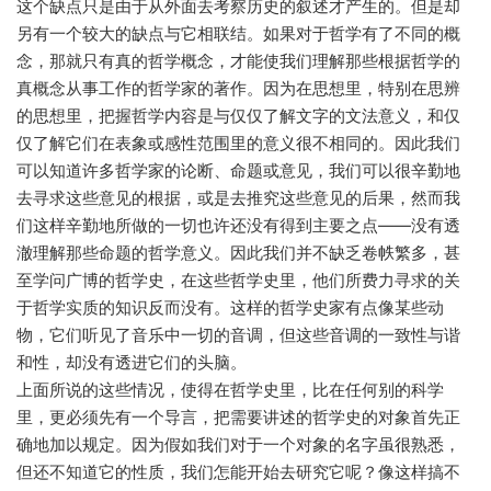
这个缺点只是由于从外面去考察历史的叙述才产生的。但是却
另有一个较大的缺点与它相联结。如果对于哲学有了不同的概
念，那就只有真的哲学概念，才能使我们理解那些根据哲学的
真概念从事工作的哲学家的著作。因为在思想里，特别在思辨
的思想里，把握哲学内容是与仅仅了解文字的文法意义，和仅
仅了解它们在表象或感性范围里的意义很不相同的。因此我们
可以知道许多哲学家的论断、命题或意见，我们可以很辛勤地
去寻求这些意见的根据，或是去推究这些意见的后果，然而我
们这样辛勤地所做的一切也许还没有得到主要之点——没有透
澈理解那些命题的哲学意义。因此我们并不缺乏卷帙繁多，甚
至学问广博的哲学史，在这些哲学史里，他们所费力寻求的关
于哲学实质的知识反而没有。这样的哲学史家有点像某些动
物，它们听见了音乐中一切的音调，但这些音调的一致性与谐
和性，却没有透进它们的头脑。
上面所说的这些情况，使得在哲学史里，比在任何别的科学
里，更必须先有一个导言，把需要讲述的哲学史的对象首先正
确地加以规定。因为假如我们对于一个对象的名字虽很熟悉，
但还不知道它的性质，我们怎能开始去研究它呢？像这样搞不