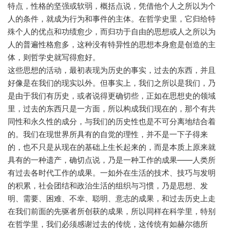
特点，性格的坚强或软弱，概括点说，凭借他个人之所以为个
人的条件，就成为行为和事件的主体。在哲学史里，它归给特
殊个人的优点和功绩愈少，而归功于自由的思想或人之所以为
人的普遍性格愈多，这种没有特异性的思想本身愈是创造的主
体，则哲学史就写得愈好。
这些思想的活动，最初表现为历史的事实，过去的东西，并且
好像是在我们的现实以外。但事实上，我们之所以是我们，乃
是由于我们有历史，或者说得更确切些，正如在思想史的领域
里，过去的东西只是一方面，所以构成我们现在的，那个有共
同性和永久性的成分，与我们的历史性也是不可分离地结合着
的。我们在现世界所具有的自觉的理性，并不是一下子得来
的，也不只是从现在的基础上生长起来的，而是本质上原来就
具有的一种遗产，确切点说，乃是一种工作的成果——人类所
有过去各时代工作的成果。一如外在生活的技术、技巧与发明
的积累，社会团结和政治生活的组织与习惯，乃是思想、发
明、需要、困难、不幸、聪明、意志的成果，和过去历史上走
在我们前面的先驱者所创获的成果，所以同样在科学里，特别
在哲学里，我们必须感谢过去的传统，这传统有如赫尔德所