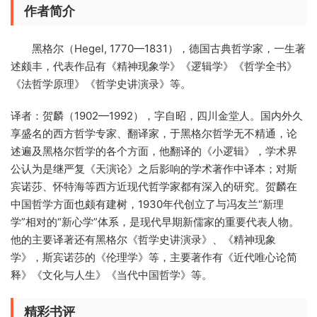
作者简介
黑格尔（Hegel, 1770—1831），德国古典哲学家，一生著
述颇丰，代表作品有《精神现象学》《逻辑学》《哲学全书》
《法哲学原理》《哲学史讲演录》等。
译者：贺麟（1902—1992），字自昭，四川金堂人。国内外久
享盛名的西方哲学专家、翻译家，于黑格尔哲学无不精通，论
述遍及黑格尔哲学的各个方面，他翻译的《小逻辑》，学术界
公认为是继严复《天演论》之后影响的学术著作中译本；对斯
宾诺莎、怀特海等西方近现代哲学家都有深入的研究。贺麟在
中国哲学方面也颇有建树，1930年代创立了与冯友兰“新理
学”相对的“新心学”体系，是现代早期新儒家的重要代表人物。
他的主要译著还有黑格尔《哲学史讲演录》、《精神现象
学》，斯宾诺莎的《伦理学》等，主要著作有《近代唯心论简
释》《文化与人生》《当代中国哲学》等。
精彩书评