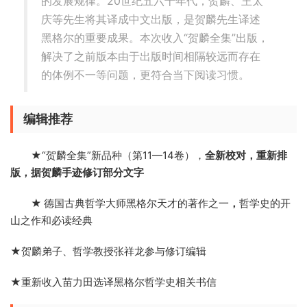
的发展规律。20世纪五六十年代，贺麟、王太
庆等先生将其译成中文出版，是贺麟先生译述
黑格尔的重要成果。本次收入“贺麟全集”出版，
解决了之前版本由于出版时间相隔较远而存在
的体例不一等问题，更符合当下阅读习惯。
编辑推荐
★“贺麟全集”新品种（第11—14卷），
全新校对，重新排
版，据贺麟手迹修订部分文字
★
德国古典哲学大师黑格尔天才的著作之一
，
哲学史的开
山之作和必读经典
★贺麟弟子、哲学教授张祥龙参与修订编辑
★重新收入苗力田选译黑格尔哲学史相关书信