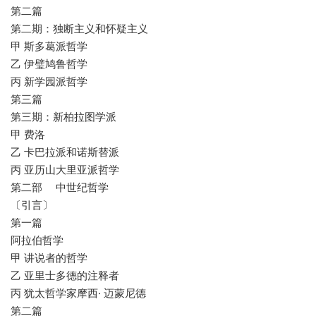
第二篇
第二期：独断主义和怀疑主义
甲 斯多葛派哲学
乙 伊璧鸠鲁哲学
丙 新学园派哲学
第三篇
第三期：新柏拉图学派
甲 费洛
乙 卡巴拉派和诺斯替派
丙 亚历山大里亚派哲学
第二部 中世纪哲学
〔引言〕
第一篇
阿拉伯哲学
甲 讲说者的哲学
乙 亚里士多德的注释者
丙 犹太哲学家摩西· 迈蒙尼德
第二篇