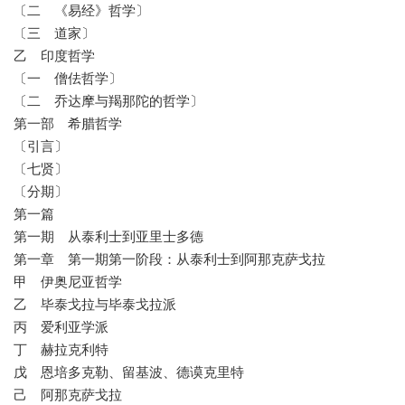
〔二 《易经》哲学〕
〔三 道家〕
乙 印度哲学
〔一 僧佉哲学〕
〔二 乔达摩与羯那陀的哲学〕
第一部 希腊哲学
〔引言〕
〔七贤〕
〔分期〕
第一篇
第一期 从泰利士到亚里士多德
第一章 第一期第一阶段：从泰利士到阿那克萨戈拉
甲 伊奥尼亚哲学
乙 毕泰戈拉与毕泰戈拉派
丙 爱利亚学派
丁 赫拉克利特
戊 恩培多克勒、留基波、德谟克里特
己 阿那克萨戈拉