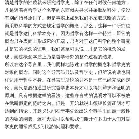
清楚哲学的性质就来研究哲学史，除了在任何时候任何地方，
凡是遇着有哲学这个名字的东西就去寻求并采取材料外，便没
有别的指导原则了。但是事实上如果我们不采取武断的方式，
而采取科学的方式去规定哲学的概念，那么，这样一种研究也
就是哲学这门科学本身了。因为哲学有这样一种特性，即它的
概念只在表面上形成它的开端，只有对于这门科学的整个研究
才是它的概念的证明，我们甚至可以说，才是它的概念的发
现，而这概念本质上乃是哲学研究的整个过程的结果。
所以在这个导言里，我们同样地陈述了哲学的概念和哲学史的
对象的概念。同时这个导言虽只涉及哲学史，但所说的话也同
样适用于哲学本身。在导言里所说的并不是一些已经完成的定
论，而只是必须通过研究哲学史本身才可以得到辩护和证明的
原则。只有根据这样的看法，这些序言式的说明才可以不被放
在武断假定的范畴之内。但是一开始就说出须经长篇证明才可
达到的结论，其意义只能在于事先说出这个科学里面最一般性
的内容的纲要。这种办法可以帮助我们撇开许多由于人们对哲
学史的通常成见所引起的问题和要求。