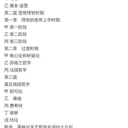
乙 雅各·波墨
第二篇 思维理智时期
第一章 理智的形而上学时期
甲 第一阶段
乙 第二阶段
丙 第三阶段
第二章 过渡时期
甲 唯心论和怀疑论
乙 苏格兰哲学
丙 法国哲学
第三篇
最近德国哲学
甲 耶可比
乙 康德
丙 费希特
丁 谢林
戊 结论
附录 黑格尔关于哲学史书信十六封