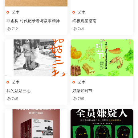
艺术
艺术
非虚构 时代记录者与叙事精神
终极观星指南
712
749
艺术
艺术
我的姑姑三毛
好菜知时节
745
785