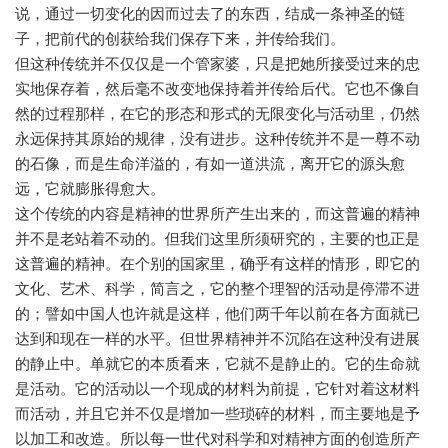
说，通过一切变化的因而过去了的东西，结成一条神圣的链
子，把前代的创获给我们保存下来，并传给我们。
但这种传统并不仅仅是一个管家婆，只是把她所接受过来的忠
实地保存着，然后毫不改变地保持着并传给后代。它也不像自
然的过程那样，在它的形态和形式的无限变化与活动里，仍然
永远保持其原始的规律，没有进步。这种传统并不是一尊不动
的石像，而是生命洋溢的，有如一道洪流，离开它的源头愈
远，它就膨胀得愈大。
这个传统的内容是精神的世界所产生出来的，而这普遍的精神
并不是老站着不动的。但我们这里所须研究的，主要的也正是
这普遍的精神。在个别的国家里，确乎有这样的情形，即它的
文化、艺术、科学，简言之，它的整个理智的活动是停滞不进
的；譬如中国人也许就是这样，他们两千年以前在各方面就已
达到和现在一样的水平。但世界精神并不沉陷在这种没有进展
的静止中。单就它的本质看来，它就不是静止的。它的生命就
是活动。它的活动以一个现成的材料为前提，它针对着这材料
而活动，并且它并不仅是增加一些琐碎的材料，而主要地是予
以加工和改造。所以每一世代对科学和对精神方面的创造所产