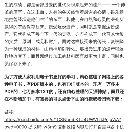
生的成绩，都是全部过去的世代所积累起来的遗产—— 一个神
圣的庙宇，在这里面，人类的各民族带着感谢的心情，很乐意
地把曾经增进他们生活的东西，和他们在自然和心灵的深处所
赢得的东西保存起来。接受这份遗产，同时就是掌握这份遗
产。它就构成了每个下一代的灵魂，亦即构成下一代习以为常
的实质、原则、成见和财产。同时这样接受来的传统，复被降
为一种现成的材料，由精神加以转化。那接受过来的遗产就这
样地改变了，而且那经过加工的材料因而就更为丰富，同时也
就保存下来了。
为了方便大家利用电子书更好的学习，精心整理了网络上的各
种电子书，有PDF版本的，也有TXT版本的，现有一万多本
PDF的，七万多本TXT的，还有精心整理的天涯神贴，而且还
在不断增加中，有需要的可以点击下面的衔接或者扫码下载：
链接:
https://pan.baidu.com/s/1CSNhmbK1U4UWVtzkPcjuWA?
pwd=0000
提取码: w3m9 复制这段内容后打开百度网盘手机