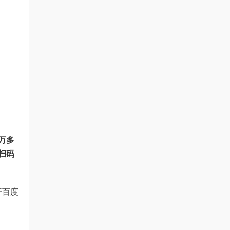
万多
扫码
开百度