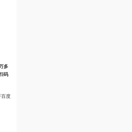
万多
扫码
开百度