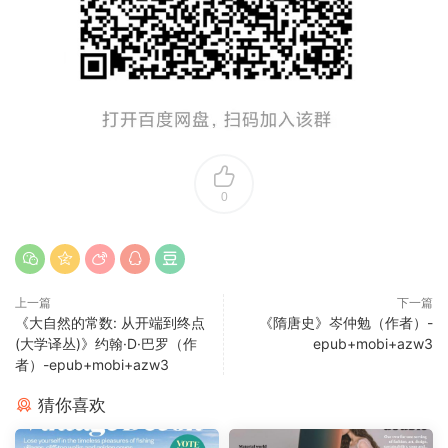
0
上一篇
下一篇
《大自然的常数: 从开端到终点
《隋唐史》岑仲勉（作者）-
(大学译丛)》约翰·D·巴罗（作
epub+mobi+azw3
者）-epub+mobi+azw3
猜你喜欢