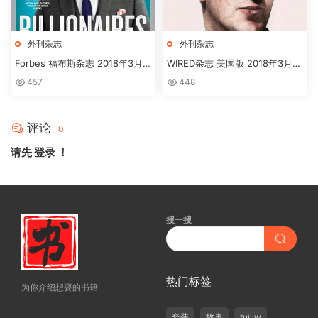
外刊杂志
外刊杂志
Forbes 福布斯杂志 2018年3月
WIRED杂志 美国版 2018年3月刊
刊下载
高清英文版订阅下载
457
448
评论
0
请先
登录
！
搜一搜
热门标签
为你介绍想要的书籍
套装
故事
tuiliw