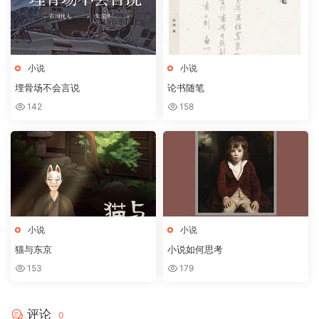
小说
小说
埋骨场不会言说
论书随笔
142
158
小说
小说
猫与东京
小说如何思考
153
179
评论
0