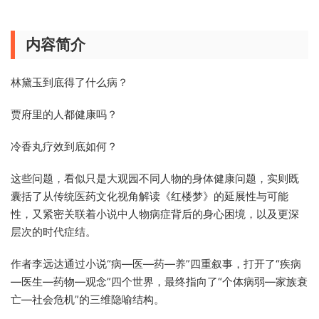
内容简介
林黛玉到底得了什么病？
贾府里的人都健康吗？
冷香丸疗效到底如何？
这些问题，看似只是大观园不同人物的身体健康问题，实则既
囊括了从传统医药文化视角解读《红楼梦》的延展性与可能
性，又紧密关联着小说中人物病症背后的身心困境，以及更深
层次的时代症结。
作者李远达通过小说“病—医—药—养”四重叙事，打开了“疾病
—医生—药物—观念”四个世界，最终指向了“个体病弱—家族衰
亡—社会危机”的三维隐喻结构。