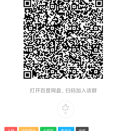
0
人物
内容简介
大观园
李远达
病根