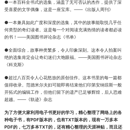
●一本百科全书式的选集，涵盖了无可否认的杰作，提供了深
受喜爱的文学偶像，这是一座宝库。——《出版人周刊》
●一本兼具如此广度和深度的选集，其中的故事能取悦几乎任
何类型的奇幻读者。这是每一个对阅读充满热情的读者都必读
的书！——美国图书评论杂志《书单》
●全面综合，故事种类繁多，令人印象深刻。这本令人拍案叫
绝的选集肯定会让奇幻迷们大饱眼福。——美国图书评论杂志
《科克斯》
●超过八百页令人心花怒放的原创佳作。这本书里的每一篇都
值得收录。范德米尔夫妇可能即将结束他们印第安纳琼斯一般
开拓式的编辑工作，但他们留下的遗产已足够辉煌，后人恐难
超越。——《轨迹》杂志
为了方便大家利用电子书更好的学习，精心整理了网络上的各
种电子书，有PDF版本的，也有TXT版本的，现有一万多本
PDF的，七万多本TXT的，还有精心整理的天涯神贴，而且还