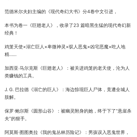
范德米尔夫妇主编的《现代奇幻大书》分4卷中文引进，
本书为卷一《巨翅老人》，收录了23 篇暗黑生猛的现代奇幻新
经典！
鸡笼天使×溺亡巨人×卑微神灵×驭人恶鬼×凶宅恶魔×吃人地
精……
加西亚·马尔克斯《巨翅老人》：被关进鸡笼的老天使，沦为人
类赚钱的工具。
J. G. 巴拉德《溺亡的巨人》：海边惊现巨人尸体，竟遭全城人
肢解。
保罗·鲍尔斯《圆形山谷》：被幽灵附身的她，终于下了“悬崖杀
夫”的狠手。
阿莫斯·图图奥拉《我的鬼丛林历险记》：男孩误入恶鬼世界，