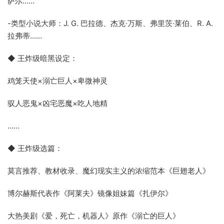
萨尔……
-类型小说大师：J. G. 巴拉德、杰克·万斯、弗里茨·莱伯、R. A.
拉弗蒂……
◆ 王炸级暗黑设定：
鸡笼天使×溺亡巨人×卑微神灵
驭人恶鬼×凶宅恶魔×吃人地精
……
◆ 王炸级选篇：
莫言推荐、教材收录、魔幻现实主义的浓缩范本《巨翅老人》
博尔赫斯代表作《阿莱夫》镜像姐妹篇《扎伊尔》
大热美剧《爱，死亡，机器人》原作《溺亡的巨人》