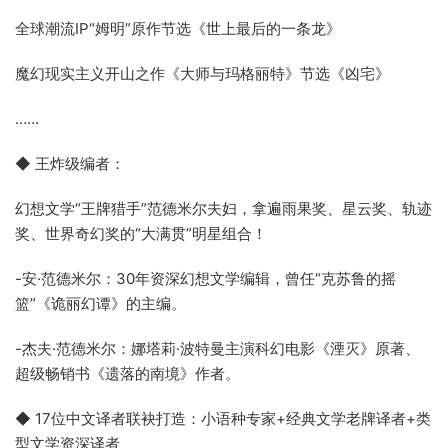
全球潮流IP“姆明”原作节选《世上最后的一条龙》
魔幻现实主义开山之作《大师与玛格丽特》节选《凶宅》
……
◆ 王炸级编者：
幻想文学“王牌猎手”范德米尔夫妇，拿遍雨果奖、星云奖、轨迹
奖、世界奇幻奖的“大满贯”明星组合！
-安·范德米尔：30年资深幻想文学编辑，曾任“克苏鲁的摇
篮”《诡丽幻谭》的主编。
-杰夫·范德米尔：娜塔莉·波特曼主演科幻电影《湮灭》原著、
超级畅销书《遗落的南境》作者。
◆ 17位中文译者联袂打造：小语种专家+经典文学老牌译者+类
型文学资深译者