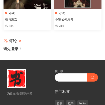
小说
小说
猫与东京
小说如何思考
184
214
评论
0
请先
登录
！
搜一搜
热门标签
为你介绍想要的书籍
套装
故事
tuiliw