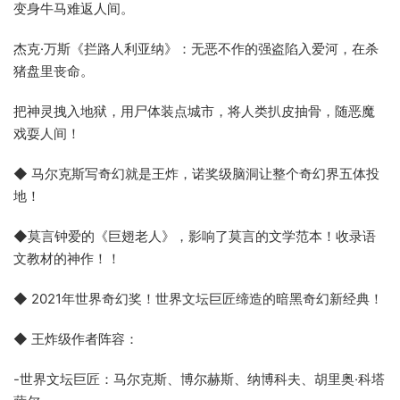
变身牛马难返人间。
杰克·万斯《拦路人利亚纳》：无恶不作的强盗陷入爱河，在杀
猪盘里丧命。
把神灵拽入地狱，用尸体装点城市，将人类扒皮抽骨，随恶魔
戏耍人间！
◆ 马尔克斯写奇幻就是王炸，诺奖级脑洞让整个奇幻界五体投
地！
◆莫言钟爱的《巨翅老人》，影响了莫言的文学范本！收录语
文教材的神作！！
◆ 2021年世界奇幻奖！世界文坛巨匠缔造的暗黑奇幻新经典！
◆ 王炸级作者阵容：
-世界文坛巨匠：马尔克斯、博尔赫斯、纳博科夫、胡里奥·科塔