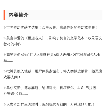
内容简介
✨世界奇幻奖获奖选集！众星云集、暗黑怪诞的奇幻故事集！
✨莫言钟爱的《巨翅老人》，影响了莫言的文学范本！收录语文
教材的神作！
✨鸡笼天使×溺亡巨人×卑微神灵×驭人恶鬼×凶宅恶魔×吃人地
精……
✨把神灵拽入地狱，用尸体装点城市，将人类扒皮抽骨，随恶魔
戏耍人间！
✨马尔克斯、博尔赫斯、纳博科夫、科塔萨尔、J. G. 巴拉德、
乔安娜·拉斯……
✨人类奇幻群星闪耀时，编织现代奇幻的一万种瑰丽可能！