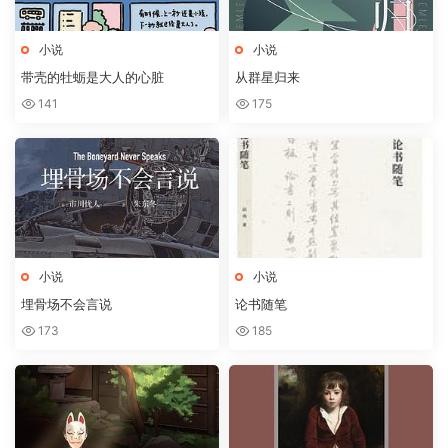
小说
小说
带壳的牡蛎是大人的心脏
从群星归来
141
175
小说
小说
埋骨场不会言说
论书随笔
173
185