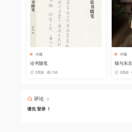
小说
小说
论书随笔
猫与东
2周前
156
2周前
评论
0
请先
登录
！