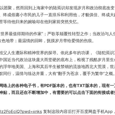
可以团聚，然而回到上海家中的陆焉识却发现岁月和政治彻底改变
、终成俗庸小市民的儿子一直排斥和利用他，才貌俱佳、终成大
苦等待他归来的婉喻却在他到家前突然失忆。
文世界最值得期待的作家”；严歌苓颠覆性转型之作；当政治与人
灰色地带；最温情的回眸，抚摸岁月带给爱情的伤痕。
祖父人生遭际和精神世界的探寻。依此多年的功课，《陆犯焉识
中国近当代政治这块庞大而坚硬的底布上，检视了残酷岁月里生
的浮华地美国、上海和其后半生被禁锢的流放地西北大荒漠，世
默同行，温情与练达并重，大有“翻手为苍凉，覆手为繁华”之概
络上的各种电子书，有PDF版本的，也有TXT版本的，现有一
涯神贴，而且还在不断增加中，有需要的可以点击下面的衔接或者
HCDz2FoEciQ?pwd=xnks
复制这段内容后打开百度网盘手机App