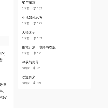
猫与东京
2周前
152
小说如何思考
2周前
175
天授之子
2周前
169
挽救计划：电影书衣版
嗣的
2周前
171
留
寻获与失落
生
3周前
81
欢迎再来
3周前
99
使他
年。
枯寂