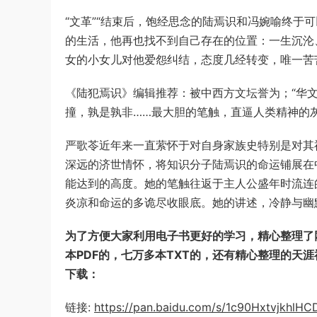
“文革”“结束后，饱经思念的陆焉识和冯婉喻终于
的生活，他再也找不到自己存在的位置：一生沉沦
女的小女儿对他爱怨纠结，态度几经转变，唯一苦
《陆犯焉识》编辑推荐：被中西方文坛誉为；“华
撞，孰是孰非……最大胆的笔触，直逼人类精神的
严歌苓近年来一直萦怀于对自身家族史特别是对其
深远的济世情怀，将知识分子陆焉识的命运铺展在
能达到的高度。她的笔触往返于主人公盛年时流连
炎凉和命运的多诡尽收眼底。她的讲述，冷静与幽
为了方便大家利用电子书更好的学习，精心整理了网
本PDF的，七万多本TXT的，还有精心整理的天
下载：
链接:
https://pan.baidu.com/s/1c90Hxtvjkhl