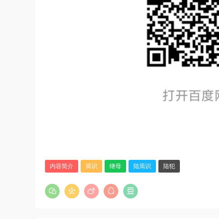
内容简介
焉识
继母
陆焉识
陆犯