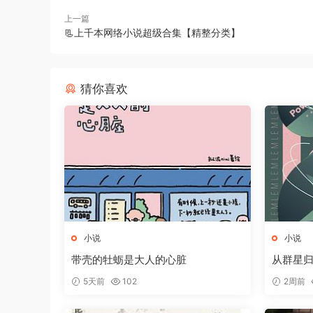
上一篇
📃上千本网络小说超级合集【精整分类】
猜你喜欢
小说
小说
带壳的牡蛎是大人的心脏
从群星
5天前
102
2周前