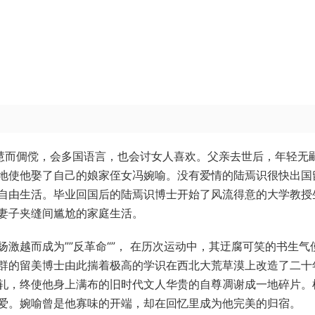
慧而倜傥，会多国语言，也会讨女人喜欢。父亲去世后，年轻无
地使他娶了自己的娘家侄女冯婉喻。没有爱情的陆焉识很快出国
自由生活。毕业回国后的陆焉识博士开始了风流得意的大学教授
妻子夹缝间尴尬的家庭生活。
激越而成为””反革命“”， 在历次运动中，其迂腐可笑的书生气
群的留美博士由此揣着极高的学识在西北大荒草漠上改造了二十
轧，终使他身上满布的旧时代文人华贵的自尊凋谢成一地碎片。
爱。婉喻曾是他寡味的开端，却在回忆里成为他完美的归宿。