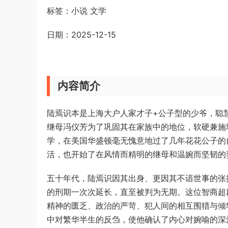
标签：小说 文学
日期：2025-12-15
内容简介
陆焉识本是上海大户人家才子+公子型的少爷，聪
继母冯仪芳为了巩固其在家族中的地位，软硬兼施
学，在美国华盛顿毫无愧意地过了几年花花公子的
活，也开始了在风情而精明的继母和温婉而坚韧的
五十年代，陆焉识因其出身、更因其不谙世事的张扬
的刑期一次次延长，直至被判为无期。这位智商超
精神的匮乏、政治的严苛、犯人间的相互围猎与倾
中对繁华半生的反刍，使他确认了内心对婉喻的深