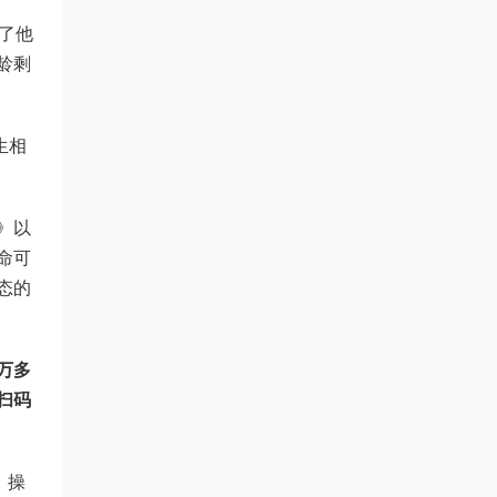
了他
龄剩
生相
》以
命可
态的
。
万多
扫码
，操