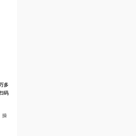
万多
扫码
，操