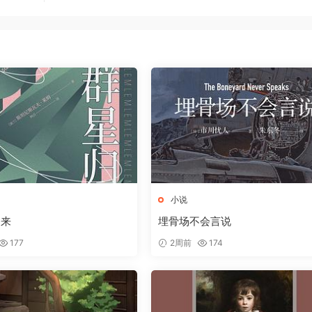
小说
归来
埋骨场不会言说
177
2周前
174