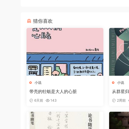
猜你喜欢
小说
小说
带壳的牡蛎是大人的心脏
从群星
6天前
143
2周前