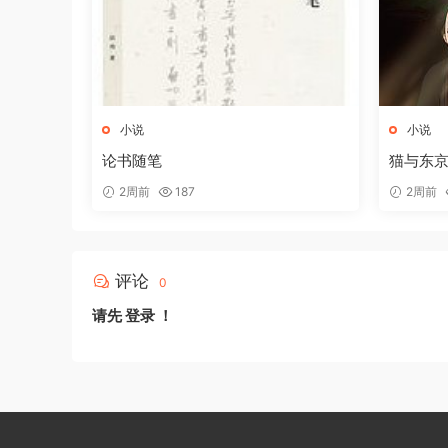
小说
小说
论书随笔
猫与东
2周前
187
2周前
评论
0
请先
登录
！