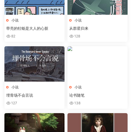
小说
小说
带壳的牡蛎是大人的心脏
从群星归来
82
128
小说
小说
埋骨场不会言说
论书随笔
127
138