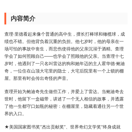
内容简介
查理·里德看起来像个普通的高中生，擅长打棒球和橄榄球，成
绩也不错。但他背负着沉重的负担。他七岁时，他的母亲在一
场可怕的事故中丧生，而悲伤使得他的父亲沉溺于酒精。查理
学会了如何照顾自己——也学会了照顾他的父亲。当查理十七
岁时，他遇到了一只名叫雷达的狗和她年迈的主人霍华德·鲍迪
奇，一位住在山顶大宅里的隐士，大宅后院里有一个上锁的棚
屋。那里有时会传出奇怪的声音。
查理开始为鲍迪奇先生做些工作，并爱上了雷达。当鲍迪奇去
世时，他留下一盒磁带，讲述了一个无人相信的故事，并透露
了他一生都守口如瓶的秘密：在棚屋里，隐藏着通往另一个世
界的入口。
★美国国家图书奖“杰出贡献奖”、世界奇幻文学奖“终身成就