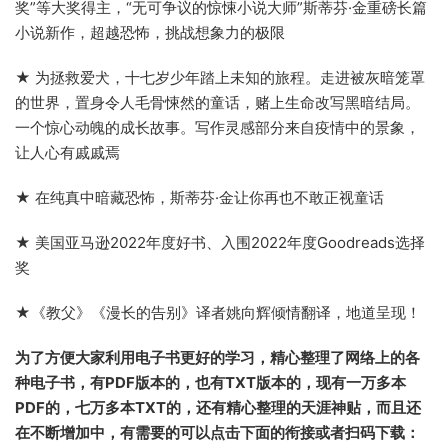
奖”等大奖得主，“无可争议的惊悚小说大师”斯蒂芬·金重磅长篇
小说新作，超越恐怖，挑战想象力的极限
★ 为拯救爱犬，十七岁少年踏上未知的旅程。走进被灰暗笼罩
的世界，置身令人毛骨悚然的童话，赌上生命改写黑暗结局。
一个惊心动魄的成长故事。写作灵感部分来自疫情中的景象，
让人心有戚戚焉
★ 在纯真中暗藏恐怖，斯蒂芬·金让你再也不敢正视童话
★ 美国亚马逊2022年度好书、入围2022年度Goodreads选择
奖
★《教父》《漫长的告别》译者姚向辉倾情翻译，地道呈现！
为了方便大家利用电子书更好的学习，精心整理了网络上的各
种电子书，有PDF版本的，也有TXT版本的，现有一万多本
PDF的，七万多本TXT的，还有精心整理的天涯神贴，而且还
在不断增加中，有需要的可以点击下面的衔接或者扫码下载：