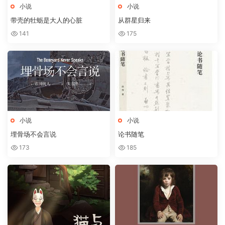
小说
小说
带壳的牡蛎是大人的心脏
从群星归来
141
175
小说
小说
埋骨场不会言说
论书随笔
173
185