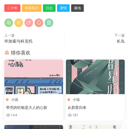
二十年
内容简介
日志
爱情
藏地
上一篇
下一篇
毕加索与科克托
长岛
猜你喜欢
小说
小说
带壳的牡蛎是大人的心脏
从群星归来
144
181