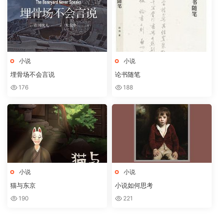
小说
小说
埋骨场不会言说
论书随笔
176
188
小说
小说
猫与东京
小说如何思考
190
221