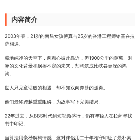
内容简介
2003年春，21岁的南昌女孩傅真与25岁的香港工程师铭基在拉
萨相遇。
藏地纯净的天空下，两颗心彼此靠近，但1900公里的距离、迥
异的文化背景和飘摇不定的未来，却构筑成比峡谷更深的鸿
沟。
世人只见童话般的相遇，却不知双向奔赴的孤勇。
他们最终跨越重重阻碍，为故事写下完美结局。
22年过去，从BBS时代到短视频盛行，仍有年轻人在拉萨寻找
书中印记。
当算法用毫秒解构情感，这对伴侣用二十年相守印证了最朴素