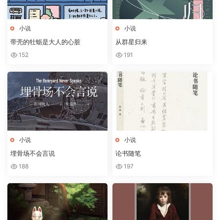
小说
小说
带壳的牡蛎是大人的心脏
从群星归来
152
191
小说
小说
埋骨场不会言说
论书随笔
188
197