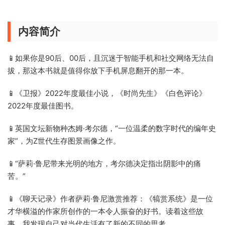
内容简介
📱如果你是90后、00后，且沉迷于智能手机和社交网络无法自
拔，那这本书就是值得你放下手机屏息翻开的那一本。
📱《卫报》2022年度最佳小说，《时尚先生》《白色评论》
2022年度最佳图书。
📱英国文坛新物种杰姆·考尔德，“一位温柔的数字时代的编年史
家”，为Z世代生存图景画像之作。
📱“萨莉·鲁尼带来光明的地方，考尔德决定指出阴影中的痛
苦。”
📱《聊天记录》作者萨莉·鲁尼激赏推荐：《犒赏系统》是一位
才华横溢的作家所创作的一本令人振奋的好书。读着这些故
事，我发现自己对当代生活有了新的不同的思考。