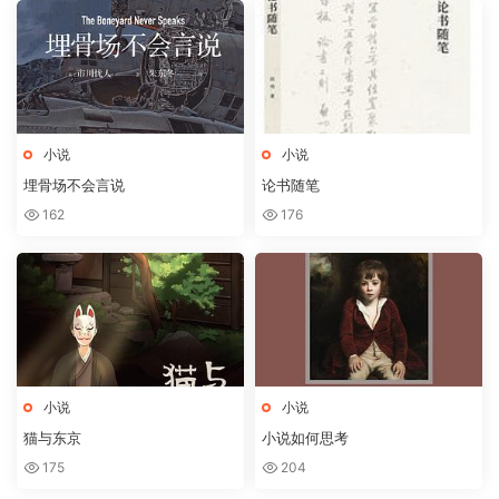
小说
小说
埋骨场不会言说
论书随笔
162
176
小说
小说
猫与东京
小说如何思考
175
204