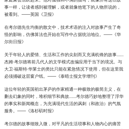
事一样，让读者感到被理解，或者就像他笔下的人物所说的，
被看到。——英国《卫报》
在考尔德先生均衡的散文中，技术术语的注入对故事产生了奇
怪的影响，仿佛算法也开始在写作中占据统治地位。——《华
尔街日报》
关于年轻人的爱情、生活和工作的尖刻而又充满机锋的故事……
杰姆·考尔德将前几代人的文学模式改编应用于当下的境况。与
大卫·福斯特·华莱士的类比只能在紧急情况下使用，但在这里我
必须捅破这层窗户纸。——《泰晤士报文学增刊》
这位年轻的英国初出茅庐的作家精通一种极致的极简主义，在
删去幻象的同时，堆积细节和典故……考尔德巧妙地整理了浮华
的事实和新闻概念，为充满现代生活的讽刺（和政治）的气氛
服务。——《洛杉矶时报》
考尔德的故事细致入微，对平凡的生活琐事和人物内心的痛苦