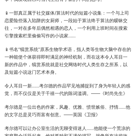
📱一部真正属于社交媒体/算法时代的短篇小说集：一个与上司
恋爱险些落入陷阱的女厨师，一段始于算法终于算法的暧昧交
往，一对在多年后偶然相遇的恋人，一个利用上班时间在搜索
引擎搜索栏里偷偷写作的小说家……
📱书名“犒赏系统”原系生物学术语，指人类等生物大脑中存在的
一种能使个体获得即时满足的神经机制，而在这本令人耳目一
新的作品中，犒赏系统就是社交网络时代人类生存之所系，以
及短篇小说这门艺术本身。
令人耳目一新……考尔德的作品罕见地捕捉到了身为年轻人的感
觉，而不仅仅是关于千禧一代的陈词滥调。——《时尚先生》
考尔德是一位出色的作家，风趣、优雅、愤世嫉俗、抒情……他
的文字总是灵巧而富有创意。——英国《卫报》
考尔德可以让办公室生活的无聊变得迷人……他能使一个荒凉的
家庭聚会活跃起来。他对孤独和不满的描写，就像所有这些故