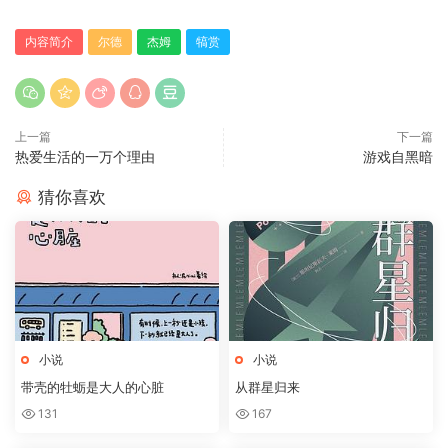
内容简介
尔德
杰姆
犒赏
上一篇
下一篇
热爱生活的一万个理由
游戏自黑暗
猜你喜欢
小说
小说
带壳的牡蛎是大人的心脏
从群星归来
131
167