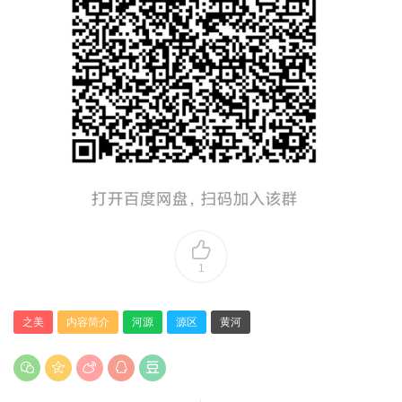
1
之美
内容简介
河源
源区
黄河