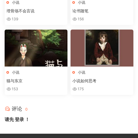
小说
小说
埋骨场不会言说
论书随笔
139
156
小说
小说
猫与东京
小说如何思考
153
175
评论
0
请先
登录
！