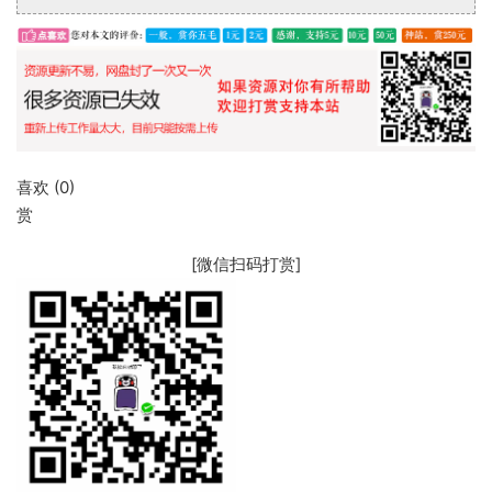
喜欢 (
0
)
赏
[微信扫码打赏]