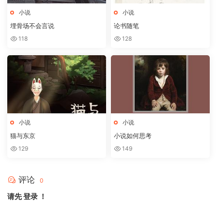
小说
小说
埋骨场不会言说
论书随笔
118
128
小说
小说
猫与东京
小说如何思考
129
149
评论
0
请先
登录
！