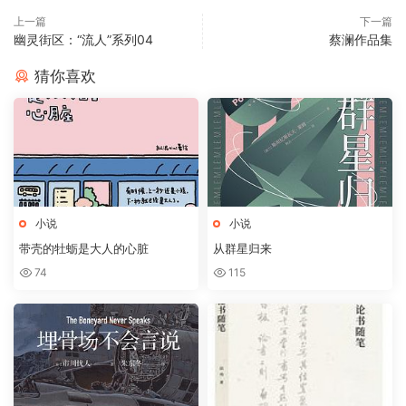
上一篇
下一篇
幽灵街区：“流人”系列04
蔡澜作品集
猜你喜欢
小说
小说
带壳的牡蛎是大人的心脏
从群星归来
74
115