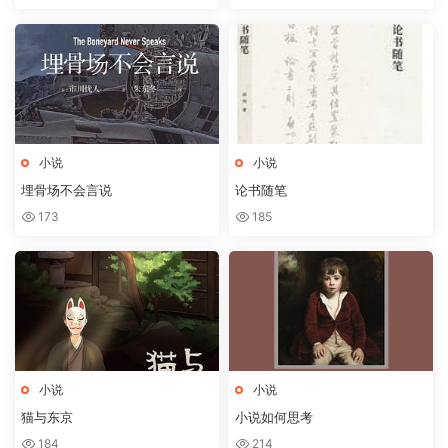
小说
小说
埋骨场不会言说
论书随笔
173
185
小说
小说
猫与东京
小说如何思考
184
214