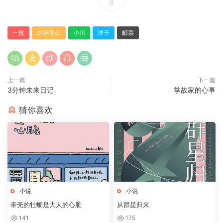
0
一枚
内容简介
小川
洋子
邮票
上一篇
下一篇
3分钟未来日记
掌故家的心事
猜你喜欢
小说
小说
带壳的牡蛎是大人的心脏
从群星归来
141
175