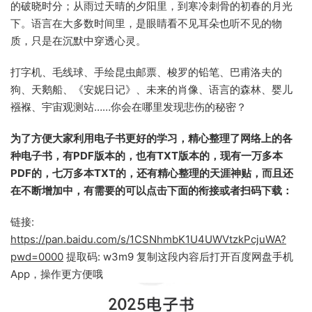
的破晓时分；从雨过天晴的夕阳里，到寒冷刺骨的初春的月光
下。语言在大多数时间里，是眼睛看不见耳朵也听不见的物
质，只是在沉默中穿透心灵。
打字机、毛线球、手绘昆虫邮票、梭罗的铅笔、巴甫洛夫的
狗、天鹅船、《安妮日记》、未来的肖像、语言的森林、婴儿
襁褓、宇宙观测站……你会在哪里发现悲伤的秘密？
为了方便大家利用电子书更好的学习，精心整理了网络上的各
种电子书，有PDF版本的，也有TXT版本的，现有一万多本
PDF的，七万多本TXT的，还有精心整理的天涯神贴，而且还
在不断增加中，有需要的可以点击下面的衔接或者扫码下载：
链接:
https://pan.baidu.com/s/1CSNhmbK1U4UWVtzkPcjuWA?
pwd=0000
提取码: w3m9 复制这段内容后打开百度网盘手机
App，操作更方便哦