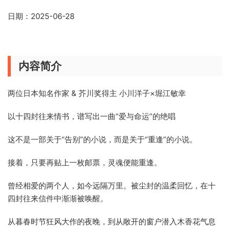
日期：2025-06-28
内容简介
两位日本知名作家 & 芥川奖得主 小川洋子×堀江敏幸
以十四封往来情书，谱写出一曲“爱与命运”的绝唱
这不是一部关于“告别”的小说，而是关于“重逢”的小说。
接着，只要再贴上一枚邮票，灵魂便能重逢。
曾经相爱的两个人，如今远隔万里。被尘封的温柔回忆，在十
四封往来信件中渐渐被唤醒。
从暮春时节狂风大作的夜晚，到从敞开的窗户潜入木香花气息