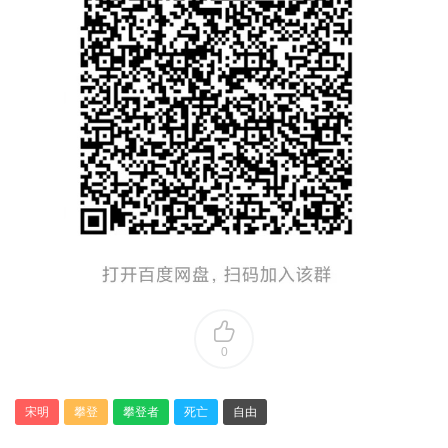
0
宋明
攀登
攀登者
死亡
自由