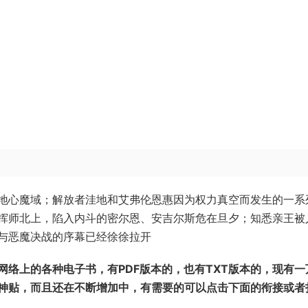
地心魔域；解放者洼地和艾弗伦恩惠因为权力真空而发生的一系
挥师北上，陷入内斗的密尔恩、安吉尔斯危在旦夕；知悉亲王被
与恶魔决战的序幕已经徐徐拉开
络上的各种电子书，有PDF版本的，也有TXT版本的，现有一
涯神贴，而且还在不断增加中，有需要的可以点击下面的衔接或者