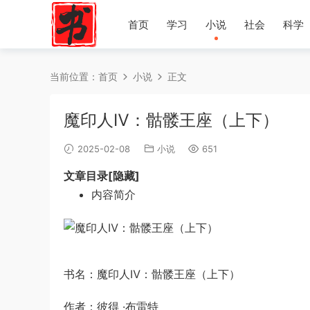
首页
学习
小说
社会
科学
当前位置：
首页
小说
正文
魔印人Ⅳ：骷髅王座（上下）
2025-02-08
小说
651
文章目录[隐藏]
内容简介
书名：魔印人Ⅳ：骷髅王座（上下）
作者：彼得 ·布雷特