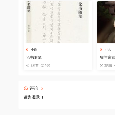
小说
小说
论书随笔
猫与东
2周前
160
2周前
评论
0
请先
登录
！