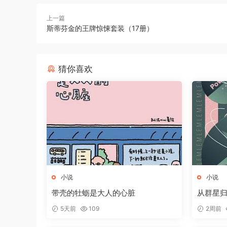
上一篇
斯蒂芬金的王牌惊悚套装（17册）
猜你喜欢
小说
小说
带壳的牡蛎是大人的心脏
从群星
5天前
109
2周前