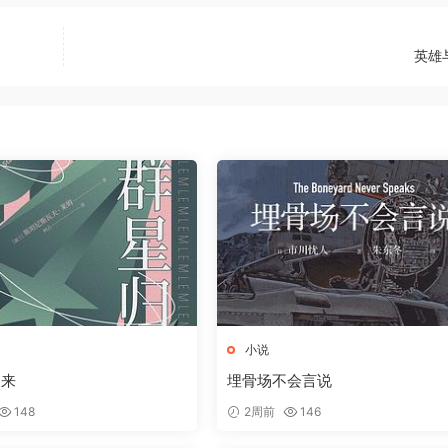
英雄
小说
归来
埋骨场不会言说
148
2周前
146