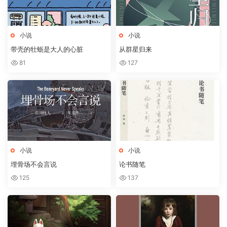
小说
小说
带壳的牡蛎是大人的心脏
从群星归来
81
127
小说
小说
埋骨场不会言说
论书随笔
125
137