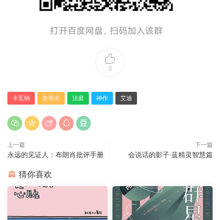
0
卡瓦纳
史蒂夫
法庭
神作
艾迪
上一篇
下一篇
永远的见证人：布朗肖批评手册
会说话的影子·蓝精灵智慧篇
猜你喜欢