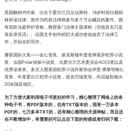
英国畅销书作家。出生于爱尔兰贝尔法斯特，18岁时前往都柏
林研读法律。曾作为民权法律师参与多个万众瞩目的案件。拥
有高阶法庭辩护资格，教授多门法律主题课程（但他其实只是
喜欢讲笑话）。后因文学创作的巨大成功使他放弃了法律工
作，开始全职写作。
屡获国际大奖——金匕首奖、柴克斯顿年度老牌诡异犯罪小说
奖、法国Polar侦探小说奖、北爱尔兰艺术委员会ACES奖以及
优秀读者奖。多次入围英国犯罪小说作家协会伊恩·弗莱明钢匕
首奖、年度爱尔兰犯罪小说奖，提名巴瑞奖等。作品版权输出
20余国及地区。
为了方便大家利用电子书更好的学习，精心整理了网络上的各
种电子书，有PDF版本的，也有TXT版本的，现有一万多本
PDF的，七万多本TXT的，还有精心整理的天涯神贴，而且还
在不断增加中，有需要的可以点击下面的衔接或者扫码下载：