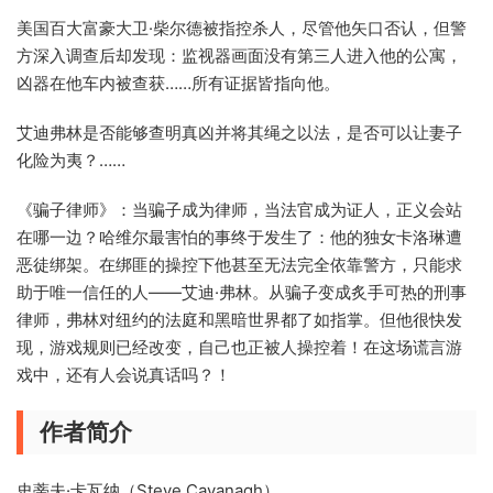
美国百大富豪大卫·柴尔德被指控杀人，尽管他矢口否认，但警
方深入调查后却发现：监视器画面没有第三人进入他的公寓，
凶器在他车内被查获……所有证据皆指向他。
艾迪弗林是否能够查明真凶并将其绳之以法，是否可以让妻子
化险为夷？……
《骗子律师》：当骗子成为律师，当法官成为证人，正义会站
在哪一边？哈维尔最害怕的事终于发生了：他的独女卡洛琳遭
恶徒绑架。在绑匪的操控下他甚至无法完全依靠警方，只能求
助于唯一信任的人——艾迪·弗林。从骗子变成炙手可热的刑事
律师，弗林对纽约的法庭和黑暗世界都了如指掌。但他很快发
现，游戏规则已经改变，自己也正被人操控着！在这场谎言游
戏中，还有人会说真话吗？！
作者简介
史蒂夫·卡瓦纳（Steve Cavanagh）