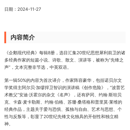
日期：2024-11-27
内容简介
《企鹅现代经典》每辑8册，选目汇集20世纪思想犀利前卫的诸
多经典作家的短篇小说、诗歌、散文、演讲等，被称为“先锋之
声”，文本完整非节选，中英双语。
第一辑50%的内容为首次译介，作家阵容豪华，包括诺贝尔文
学奖得主阿尔贝·加缪捍卫智识的演讲稿《创作危险》，“波普艺
术教父”安迪·沃霍尔的杂文《名声》，还有萨冈、约翰·斯坦贝
克、卡森·麦卡勒斯、约翰·伯格、苏珊·桑塔格和普里莫·莱维的
经典作品，主题关于爱与恐惧、孤独与自由、艺术与思想、个
性与反叛等，彰显了20世纪先锋文化独具的开创性和独立精
神。