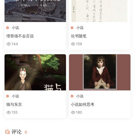
小说
小说
埋骨场不会言说
论书随笔
144
159
小说
小说
猫与东京
小说如何思考
155
180
评论
0