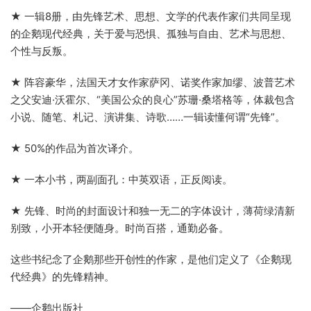
★ 一辑8册，由先锋艺术、思想、文学的代表作家们共同呈现
的企鹅现代经典，关于爱与恐惧、孤独与自由、艺术与思想、
个性与反叛。
★ 阵容豪华，法国天才女作家萨冈、诺奖作家加缪、波普艺术
之父安迪·沃霍尔、“美国公众的良心”苏珊·桑塔格等，体裁包含
小说、随笔、札记、演讲集、诗歌……一辑读懂何谓“先锋”。
★ 50%的作品为首次译介。
★ 一本小书，两副面孔：中英双语，正反阅读。
★ 先锋、时尚的封面设计和独一无二的字体设计，薄荷绿清新
别致，小开本轻便随身。时尚百搭，通勤必备。
这些书纪念了企鹅那些开创性的作家，是他们定义了《企鹅现
代经典》的先锋精神。
——企鹅出版社