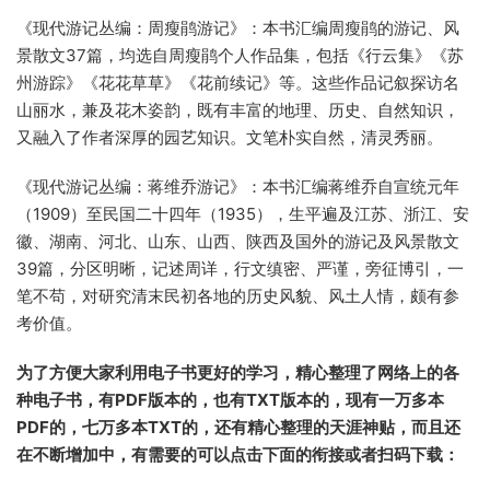
《现代游记丛编：周瘦鹃游记》：本书汇编周瘦鹃的游记、风
景散文37篇，均选自周瘦鹃个人作品集，包括《行云集》《苏
州游踪》《花花草草》《花前续记》等。这些作品记叙探访名
山丽水，兼及花木姿韵，既有丰富的地理、历史、自然知识，
又融入了作者深厚的园艺知识。文笔朴实自然，清灵秀丽。
《现代游记丛编：蒋维乔游记》：本书汇编蒋维乔自宣统元年
（1909）至民国二十四年（1935），生平遍及江苏、浙江、安
徽、湖南、河北、山东、山西、陕西及国外的游记及风景散文
39篇，分区明晰，记述周详，行文缜密、严谨，旁征博引，一
笔不苟，对研究清末民初各地的历史风貌、风土人情，颇有参
考价值。
为了方便大家利用电子书更好的学习，精心整理了网络上的各
种电子书，有PDF版本的，也有TXT版本的，现有一万多本
PDF的，七万多本TXT的，还有精心整理的天涯神贴，而且还
在不断增加中，有需要的可以点击下面的衔接或者扫码下载：