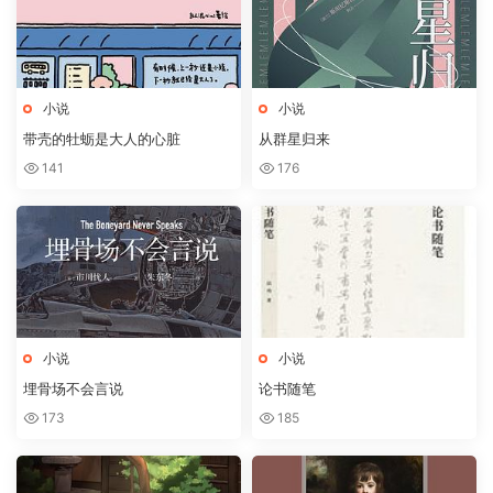
小说
小说
带壳的牡蛎是大人的心脏
从群星归来
141
176
小说
小说
埋骨场不会言说
论书随笔
173
185