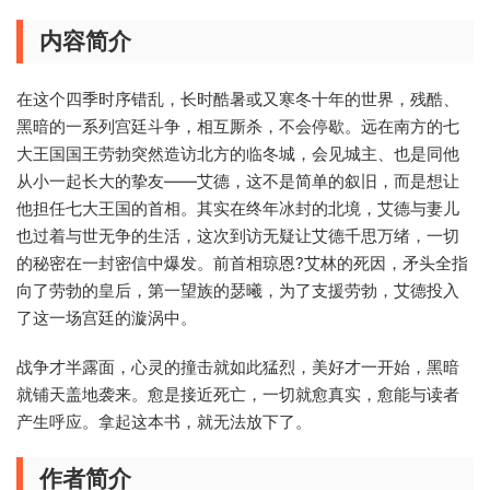
内容简介
在这个四季时序错乱，长时酷暑或又寒冬十年的世界，残酷、
黑暗的一系列宫廷斗争，相互厮杀，不会停歇。远在南方的七
大王国国王劳勃突然造访北方的临冬城，会见城主、也是同他
从小一起长大的挚友——艾德，这不是简单的叙旧，而是想让
他担任七大王国的首相。其实在终年冰封的北境，艾德与妻儿
也过着与世无争的生活，这次到访无疑让艾德千思万绪，一切
的秘密在一封密信中爆发。前首相琼恩?艾林的死因，矛头全指
向了劳勃的皇后，第一望族的瑟曦，为了支援劳勃，艾德投入
了这一场宫廷的漩涡中。
战争才半露面，心灵的撞击就如此猛烈，美好才一开始，黑暗
就铺天盖地袭来。愈是接近死亡，一切就愈真实，愈能与读者
产生呼应。拿起这本书，就无法放下了。
作者简介