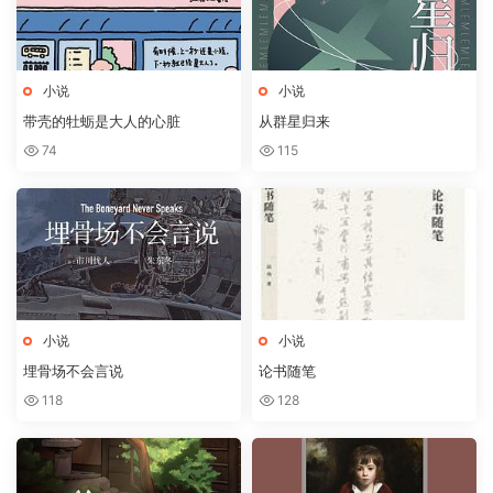
小说
小说
带壳的牡蛎是大人的心脏
从群星归来
74
115
小说
小说
埋骨场不会言说
论书随笔
118
128