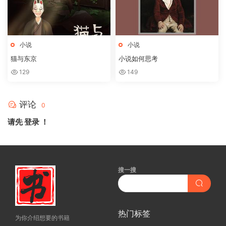
小说
小说
猫与东京
小说如何思考
129
149
评论
0
请先
登录
！
搜一搜
热门标签
为你介绍想要的书籍