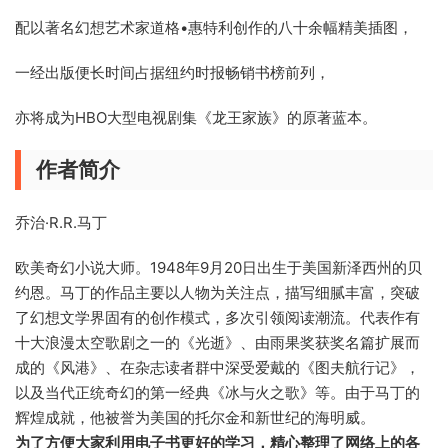
配以著名幻想艺术家道格•惠特利创作的八十余幅精美插图，
一经出版便长时间占据纽约时报畅销书榜前列，
亦将成为HBO大型电视剧集《龙王家族》的原著蓝本。
作者简介
乔治·R.R.马丁
欧美奇幻小说大师。1948年9月20日出生于美国新泽西州的贝
约恩。马丁的作品主要以人物为关注点，描写细腻丰富，突破
了幻想文学界固有的创作模式，多次引领阅读潮流。代表作有
十大浪漫太空歌剧之一的《光逝》、由雨果奖获奖名篇扩展而
成的《风港》、在杂志读者群中深受爱戴的《图夫航行记》，
以及当代正统奇幻的第一经典《冰与火之歌》等。由于马丁的
辉煌成就，他被誉为美国的托尔金和新世纪的海明威。
为了方便大家利用电子书更好的学习，精心整理了网络上的各