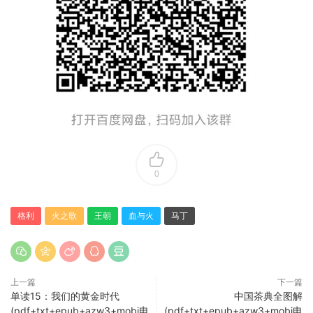
0
格利
火之歌
王朝
血与火
马丁
上一篇
下一篇
单读15：我们的黄金时代
中国茶典全图解
(pdf+txt+epub+azw3+mobi电
(pdf+txt+epub+azw3+mobi电