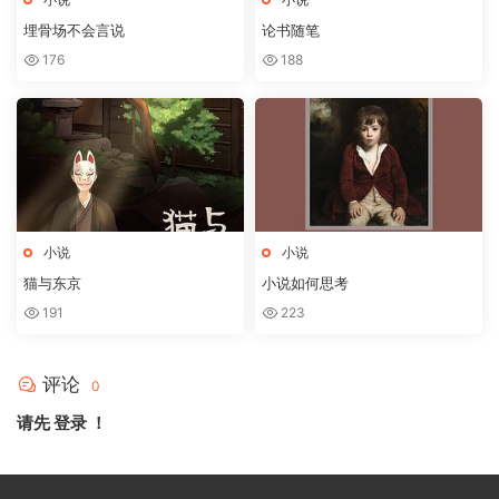
埋骨场不会言说
论书随笔
176
188
小说
小说
猫与东京
小说如何思考
191
223
评论
0
请先
登录
！