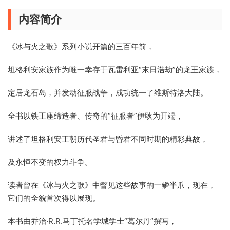
内容简介
《冰与火之歌》系列小说开篇的三百年前，
坦格利安家族作为唯一幸存于瓦雷利亚“末日浩劫”的龙王家族，
定居龙石岛，并发动征服战争，成功统一了维斯特洛大陆。
全书以铁王座缔造者、传奇的“征服者”伊耿为开端，
讲述了坦格利安王朝历代圣君与昏君不同时期的精彩典故，
及永恒不变的权力斗争。
读者曾在《冰与火之歌》中瞥见这些故事的一鳞半爪，现在，
它们的全貌首次得以展现。
本书由乔治·R.R.马丁托名学城学士“葛尔丹”撰写，