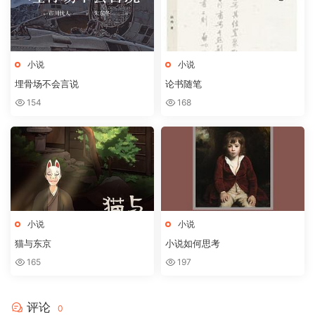
小说
小说
埋骨场不会言说
论书随笔
154
168
小说
小说
猫与东京
小说如何思考
165
197
评论
0