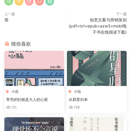
上一篇
下一篇
萤
创意文案与营销策划
(pdf+txt+epub+azw3+mobi电
子书在线阅读下载)
猜你喜欢
小说
小说
带壳的牡蛎是大人的心脏
从群星归来
121
158