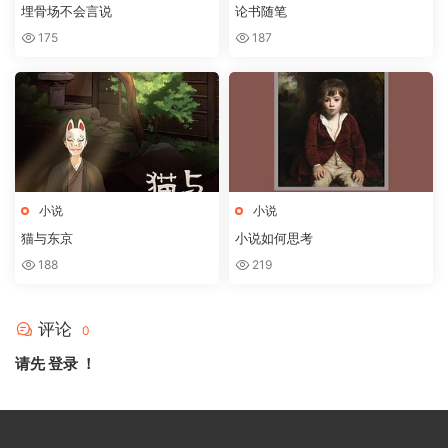
埋骨场不会言说
论书随笔
175
187
小说
小说
猫与东京
小说如何思考
188
219
评论
0
请先
登录
！