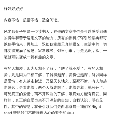
好好好好好
内容不错，质量不错，适合阅读。
风老师骨子里是一位读书人，在他的文章中你是可以感受到他
的博学和善于运用文字的能力，所有的插科打诨引经据典都可
以信手拈来，再加上一双如孩童般天真的眼光，生活中的一切
都变得充满了智趣。家常咸淡、邻里小事，行走见识，挥手一
笔就可以变成一篇有趣的文章。
有的人相爱，因为互相不了解，了解了就不爱了。有的人相
爱，则是因为互相了解，了解得越深，爱得也越深，所以同样
是爱情，有人越走越近，乃至天长地久，至死不渝。有人却越
走越远，走着走着，两个人就走散了，走着走着，就分开了。
可见真正的爱情，离不开深刻的了解，唯真知方能有真爱。同
样的，真正的自爱也离不开深刻的自知，自我认识，明心见
性。其中的智慧，将会引领我们走向那条属于我们的Right
road,帮助我们不断接近内心的安宁和自由。