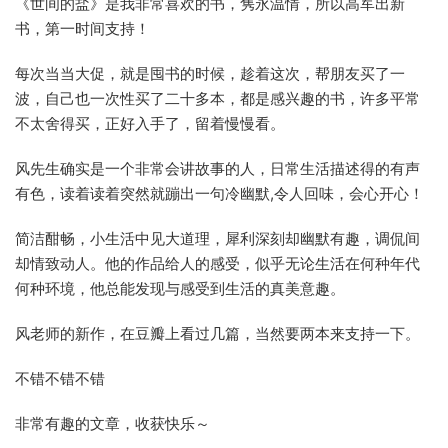
《世间的盐》是我非常喜欢的书，隽永温情，所以高军出新
书，第一时间支持！
每次当当大促，就是囤书的时候，趁着这次，帮朋友买了一
波，自己也一次性买了二十多本，都是感兴趣的书，许多平常
不太舍得买，正好入手了，留着慢慢看。
风先生确实是一个非常会讲故事的人，日常生活描述得的有声
有色，读着读着突然就蹦出一句冷幽默,令人回味，会心开心！
简洁酣畅，小生活中见大道理，犀利深刻却幽默有趣，调侃间
却情致动人。他的作品给人的感受，似乎无论生活在何种年代
何种环境，他总能发现与感受到生活的真美意趣。
风老师的新作，在豆瓣上看过几篇，当然要两本来支持一下。
不错不错不错
非常有趣的文章，收获快乐～