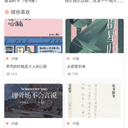
落花时节（全4册）
很久很久以前，在某一个地方……
猜你喜欢
小说
小说
带壳的牡蛎是大人的心脏
从群星归来
143
178
小说
小说