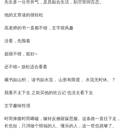
先生多一分市井气，及其贴合生活，刻尽世间百态。
他的文章读的很轻松
高老师的书一直都不错，文字很风趣
没看，先囤着
超级不错，挺好~
还不错~ 放松适合看看
藏书如山积， 读书如水流， 山形有限度， 水流无时休。 ?
我看不太下去 之前买他的吹云记 也没太看下去
文字趣味性强
时而捧腹时而唏嘘，辗转反侧寤寐思服。这条路一直往下走，
长也短，只消做个惜福的人、懂乐的人，这一世也就够了。