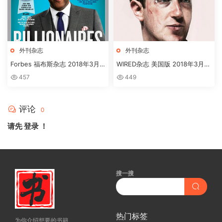
外刊杂志
外刊杂志
Forbes 福布斯杂志 2018年3月
WIRED杂志 美国版 2018年3月刊
刊下载
高清英文版订阅下载
457
449
评论
0
请先
登录
！
搜一搜
热门标签
为你介绍想要的书籍