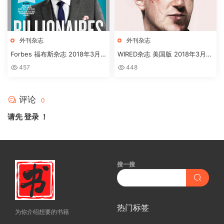
外刊杂志
外刊杂志
Forbes 福布斯杂志 2018年3月
WIRED杂志 美国版 2018年3月刊
刊下载
高清英文版订阅下载
457
448
评论
0
请先
登录
！
搜一搜
热门标签
为你介绍想要的书籍