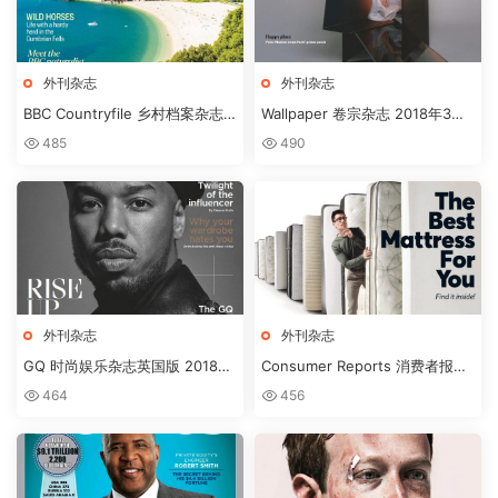
外刊杂志
外刊杂志
BBC Countryfile 乡村档案杂志
Wallpaper 卷宗杂志 2018年3月
MARCH2018
刊
485
490
外刊杂志
外刊杂志
GQ 时尚娱乐杂志英国版 2018年
Consumer Reports 消费者报告
3月刊下载
杂志 2018年3月刊下载
464
456