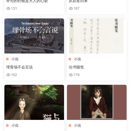
带壳的牡蛎是大人的心脏
从群星归来
131
167
小说
小说
埋骨场不会言说
论书随笔
162
176
小说
小说